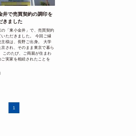
金井で売買契約の調印を
だきました
京の「東小金井」で、売買契約
ていただきました。 今回ご縁
売主様は、長野ご出身。 大学
上京され、そのまま東京で暮ら
。 このたび、ご両親が住まわ
のご実家を相続されたことを
日
1