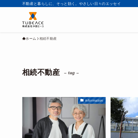
不動産と暮らしに、そっと効く。やさしい日々のエッセイ
ホーム
相続不動産
相続不動産
– tag –
information