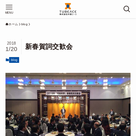
MENU
ホーム
blog
2018
新春賀詞交歓会
1/20
blog