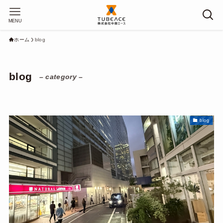
MENU
ホーム
blog
blog
– category –
blog